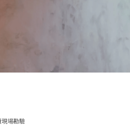
費現場勘驗