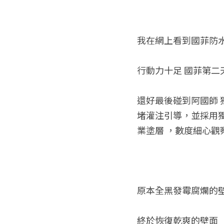
我在網上看到國菲防水
行動力十足 國菲第二
還好最後碰到阿國師 
堵灌注引導，並採用獨
業塗層 ，數度細心觀
原本全黑發霉腐爛的
終於恢復乾爽的壁面 