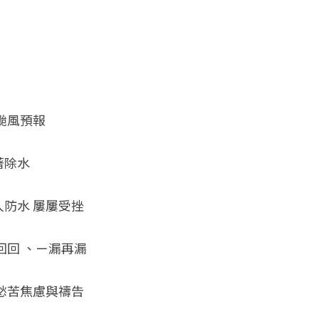
颱風預報 
除水 
防水 屢屢受挫 
回 、ㄧ漏再漏 
愁苦焦慮與禱告