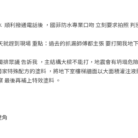
  順利撥通電話後 ，國菲防水專業口吻 立刻要求拍照 判
天就趕到現場 重點：過去的抓漏師傅都主張 要打開我地下
獨排眾議 告訴我 ，主結構大樑不能打，地震會有坍塌危險
家特殊配方的塗料 ，將地下室樓梯牆面以大面積灌注液體
察 最後再補上特效塗料 。
壁角