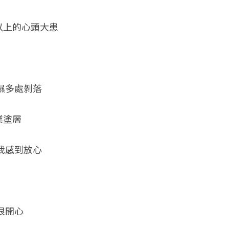
以上的心頭大患
濕多處剝落 
塗層  
我感到放心 
很開心 