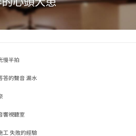
年的心頭大患
光慢半拍 
答答的聲音 漏水
奈
音響視聽室 
工 失敗的經驗 